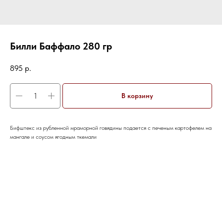
Билли Баффало 280 гр
895
р.
В корзину
Бифштекс из рубленной мраморной говядины подается с печеным картофелем на
мангале и соусом ягодным ткемали