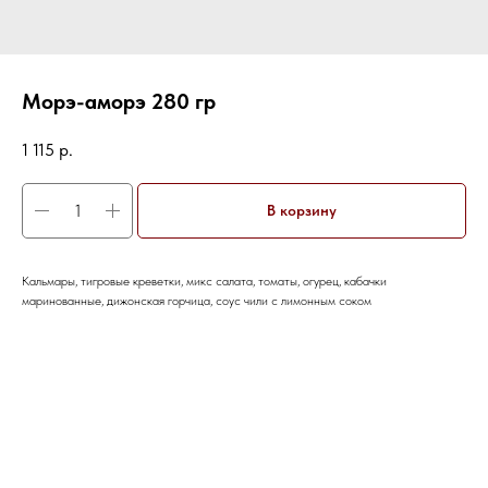
Морэ-аморэ 280 гр
1 115
р.
В корзину
Кальмары, тигровые креветки, микс салата, томаты, огурец, кабачки
маринованные, дижонская горчица, соус чили с лимонным соком